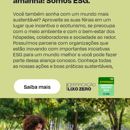
amanhã! Somos ESG.
rede e vista piscina
e/ou jardim.
Você também sonha com um mundo mais
sustentável? Aproveite as suas férias em um
lugar que incentiva o ecoturismo, se preocupa
com o meio ambiente e com o bem-estar dos
hóspedes, colaboradores e sociedade ao redor.
70m2 com 2 quartos, sala, varanda com rede e vist
Possuímos parceria com organizações que
piscina e/ou jardim.
estão inovando com importantes iniciativas
ESG para um mundo melhor e você pode fazer
parte dessa aliança conosco. Conheça todas
as nossas ações e boas práticas sustentáveis
.
SUÍTE TOPAZIO
90m2 com 2 quartos,
sala , varanda com
Saiba mais
rede e vista piscina
e/ou jardim.
90m2 com 2 quartos, sala , varanda com rede e vis