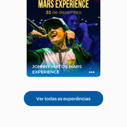
JOHNNY MATOS MARS
...
EXPERIENCE
Um espetáculo inspirado no
universo de Bruno Mars
Ver todas as experiências