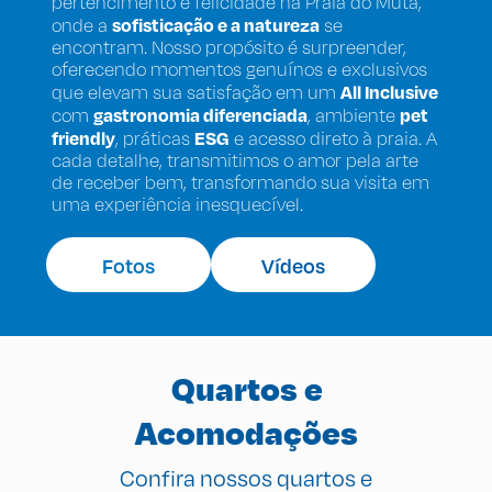
pertencimento e felicidade na Praia do Mutá,
sofisticação e a natureza
onde a
se
encontram. Nosso propósito é surpreender,
oferecendo momentos genuínos e exclusivos
All Inclusive
que elevam sua satisfação em um
gastronomia diferenciada
pet
com
, ambiente
friendly
ESG
, práticas
e acesso direto à praia. A
cada detalhe, transmitimos o amor pela arte
de receber bem, transformando sua visita em
uma experiência inesquecível.
Fotos
Vídeos
Quartos e
Acomodações
Confira nossos quartos e