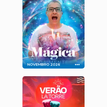
surpreendentes e até oficinas
para testar suas habilidades.
Diversão em família garantida!
...
NOVEMBRO 2026
Ativações com diversão para toda
a familia durante todo o mês de
Novembro.