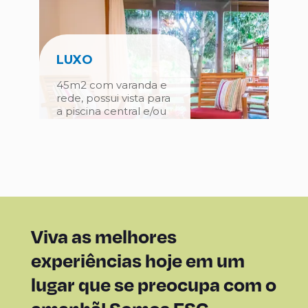
Casal.
LUXO
45m2 com varanda e
rede, possui vista para
a piscina central e/ou
jardim.
45m2 com varanda e rede, possui vista para a pisci
central e/ou jardim.
Viva as melhores
experiências hoje em um
SUÍTE FAMILY
lugar que se preocupa com o
70m2 com 2 quartos,
sala, varanda com