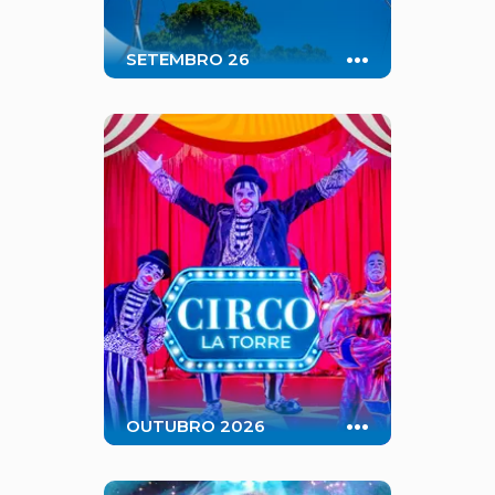
...
SETEMBRO 26
Durante todo o mês de
Setembro, as nossas manhãs e
tardes do Park Lounge serão
enfeitadas por uma super
estrutura, onde haverá saltos,
acrobacias e diversão genuína.
Tudo, claro, acompanhado de
profissionais especializados.
...
OUTUBRO 2026
Viva essa mágica experiência
circense, com apresentações