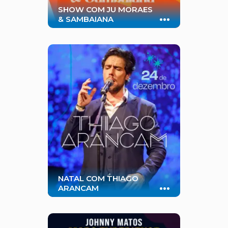
SHOW COM JU MORAES
...
& SAMBAIANA
Música, sabores e a energia da
Bahia marcam a abertura da
temporada de pré-verão.
NATAL COM THIAGO
...
ARANCAM
Uma noite mágica em família
espera por você