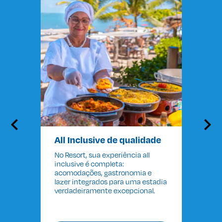
All Inclusive de qualidade
No Resort, sua
experiência all
inclusive
é completa:
acomodações, gastronomia e
lazer integrados para uma estadia
verdadeiramente excepcional.