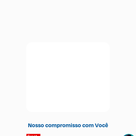
localizado próximo às principais áreas sociais do
Resort, como recepção, restaurantes, bares e
piscinas.
Nosso compromisso com Você