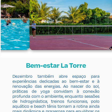
Bem-estar La Torre
Dezembro também abre espaço para
experiências dedicadas ao bem-estar e à
renovação das energias. Ao nascer do sol,
práticas de yoga convidam à conexão
profunda com o ambiente, enquanto sessões
de hidroginástica, treinos funcionais, polo
aquático e beach tênis tornam a rotina ainda
mais dinâmica e prazerosa para equilibrar os