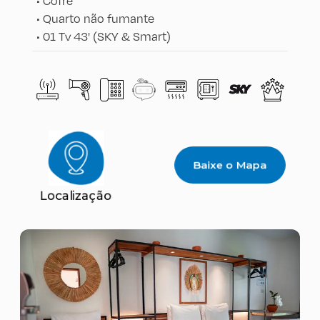
•
Cofre
•
Quarto não fumante
•
01 Tv 43' (SKY & Smart)
Baixe o Mapa
Localização