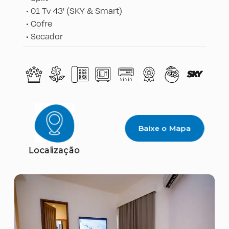
•
01 Tv 43' (SKY & Smart)
•
Cofre
•
Secador
Baixe o Mapa
Localização