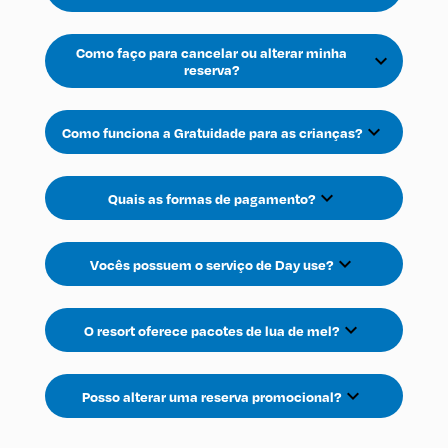
Como faço para cancelar ou alterar minha
expand_more
reserva?
expand_more
Como funciona a Gratuidade para as crianças?
expand_more
Quais as formas de pagamento?
expand_more
Vocês possuem o serviço de Day use?
expand_more
O resort oferece pacotes de lua de mel?
expand_more
Posso alterar uma reserva promocional?