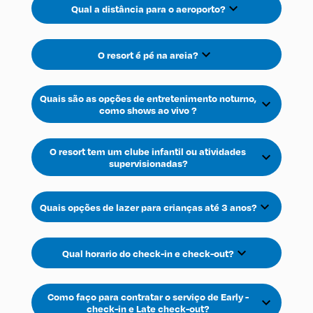
expand_more
Qual a distância para o aeroporto?
expand_more
O resort é pé na areia?
Quais são as opções de entretenimento noturno,
expand_more
como shows ao vivo ?
O resort tem um clube infantil ou atividades
expand_more
supervisionadas?
expand_more
Quais opções de lazer para crianças até 3 anos?
expand_more
Qual horario do check-in e check-out?
Como faço para contratar o serviço de Early -
expand_more
check-in e Late check-out?