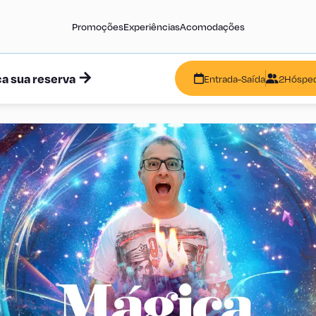
Promoções
Experiências
Acomodações
a sua reserva
Entrada
-
Saída
2
Hóspe