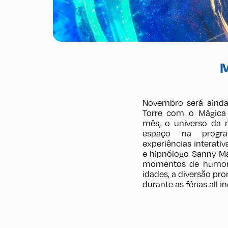
M
Novembro será ainda
Torre com o Mágica
mês, o universo da 
espaço na progr
experiências interat
e hipnólogo Sanny Ma
momentos de humor e
idades, a diversão pr
durante as férias all i