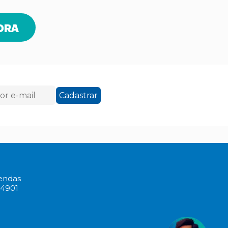
ORA
Cadastrar
Vendas
-4901