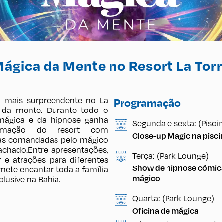
ágica da Mente no Resort La Tor
 mais surpreendente no La
Programação
 da mente. Durante todo o
mágica e da hipnose ganha
Segunda e sexta: (Pisci
amação do resort com
Close-up Magic na pisci
ivas comandadas pelo mágico
chado.Entre apresentações,
Terça: (Park Lounge)
 atrações para diferentes
Show de hipnose cómica
omete encantar toda a família
mágico
nclusive na Bahia.
Quarta: (Park Lounge)
Oficina de mágica