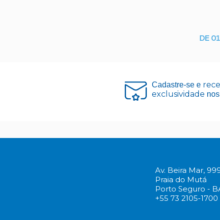
DE 0
rec
Cadastre-se e
exclusividade
nos
Av. Beira Mar, 99
Praia do Mutá
Porto Seguro - B
+55 73 2105-1700