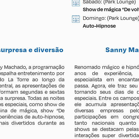
Sábado: (Park Lounge)
Show de mágica “De volt
Domingo: (Park Lounge
Auto-Hipnose
urpresa e diversão
Sanny M
y Machado, a programação
Renomado mágico e hipnó
spalha entretenimento por
anos de experiência
 do La Torre ao longo da
especialista em encanta
ntral, as apresentações de
passa. Agora, ele traz seu
sformam segundas e sextas
tornando seus dias de 
surpresa. Todas as noites
especiais. Entre os campo
es especiais, como show de
ele acumula apresenta
cina de mágica, show “De
diversas empresas pel
xperiências de auto-hipnose,
participações em congr
ais divertidos durante as
tanto nacionais quanto 
shows se destacam pelas
interações super diverti