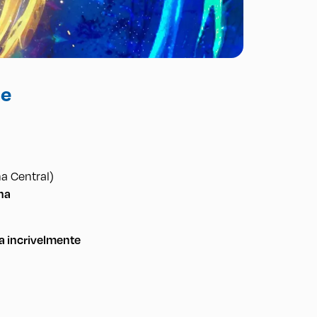
re
na Central)
na
 incrivelmente