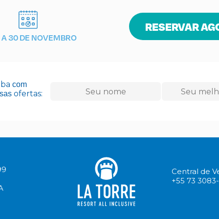
RESERVAR AG
1 A 30 DE NOVEMBRO
eba
com
ofertas:
sas
99
Central de 
+55 73 3083
A